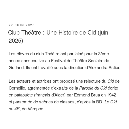
PUBLIÉ
27 JUIN 2025
LE
Club Théâtre : Une Histoire de Cid (juin
2025)
Les élèves du club Théâtre ont participé pour la 3ème
année consécutive au Festival de Théâtre Scolaire de
Gerland. Ils ont travaillé sous la direction d’Alexandra Astier.
Les acteurs et actrices ont proposé une relecture du
Cid
de
Corneille, agrémentée d’extraits de la
Parodie du Cid
écrite
en pataouète (français d’Alger) par Edmond Brua en 1942
et parsemée de scènes de classes, d’après la BD,
Le Cid
en 4B
, de Véropée.