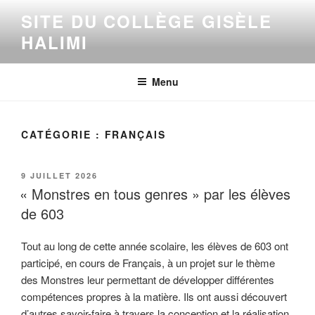
Aller
SITE DU COLLÈGE GISÈLE
au
HALIMI
contenu
principal
Menu
CATÉGORIE :
FRANÇAIS
PUBLIÉ
9 JUILLET 2026
LE
« Monstres en tous genres » par les élèves
de 603
Tout au long de cette année scolaire, les élèves de 603 ont
participé, en cours de Français, à un projet sur le thème
des Monstres leur permettant de développer différentes
compétences propres à la matière. Ils ont aussi découvert
d’autres savoir-faire à travers la conception et la réalisation