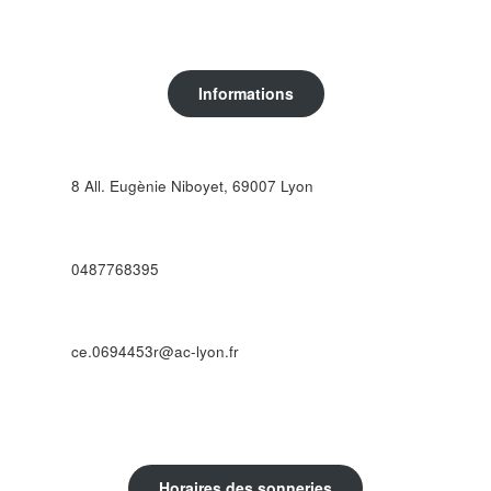
Informations
8 All. Eugènie Niboyet, 69007 Lyon
0487768395
ce.0694453r@ac-lyon.fr
Horaires des sonneries