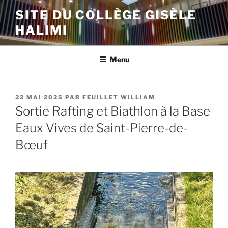
Aller
SITE DU COLLÈGE GISÈLE
au
HALIMI
contenu
principal
Menu
PUBLIÉ
22 MAI 2025
PAR
FEUILLET WILLIAM
LE
Sortie Rafting et Biathlon à la Base
Eaux Vives de Saint-Pierre-de-
Bœuf