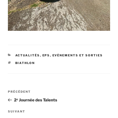
CATÉGORIES
ACTUALITÉS
,
EPS
,
EVÈNEMENTS ET SORTIES
ÉTIQUETTES
BIATHLON
Navigation
Article
PRÉCÉDENT
de
précédent
2ᵉ Journée des Talents
l’article
Article
SUIVANT