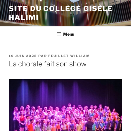
Aller
SITE DU COLLÈGE GISÈLE
au
HALIMI
contenu
principal
Menu
PUBLIÉ
19 JUIN 2025
PAR
FEUILLET WILLIAM
LE
La chorale fait son show