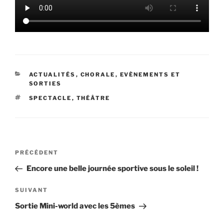
CATÉGORIES
ACTUALITÉS
,
CHORALE
,
EVÈNEMENTS ET
SORTIES
ÉTIQUETTES
SPECTACLE
,
THÉÂTRE
Navigation
Article
PRÉCÉDENT
de
précédent
Encore une belle journée sportive sous le soleil !
l’article
Article
SUIVANT
suivant
Sortie Mini-world avec les 5èmes