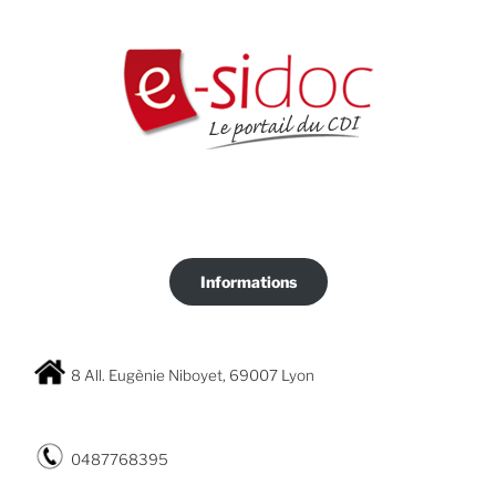
Informations
8 All. Eugènie Niboyet, 69007 Lyon
0487768395