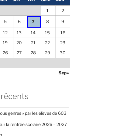
1
2
5
6
8
9
7
12
13
14
15
16
19
20
21
22
23
26
27
28
29
30
Sep»
 récents
ous genres » par les élèves de 603
ur la rentrée scolaire 2026 – 2027
!