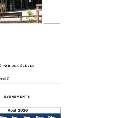
É PAR DES ÉLÈVES
rnal
0
EVÉNEMENTS
Août 2026
Mer
Jeu
Ven
Sam
Dim