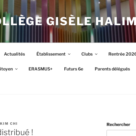
OLLÈGE GISÈLE HALIM
Actualités
Établissement
Clubs
Rentrée 202
itoyen
ERASMUS+
Futurs 6e
Parents délégués
KIM CHI
Rechercher
istribué !