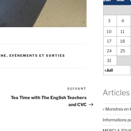
3
4
10
11
17
18
24
25
NNE
,
EVÈNEMENTS ET SORTIES
31
«Juil
SUIVANT
Article
Articles
suivant
Tea Time with The English Teachers
and CVC
« Monstres en t
Informations po
MERCI A TOUS