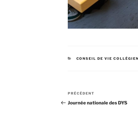
CATÉGORIES
CONSEIL DE VIE COLLÉGIE
Navigation
Article
PRÉCÉDENT
de
précédent
Journée nationale des DYS
l’article