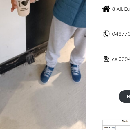
8 All. 
04877
ce.0694
H