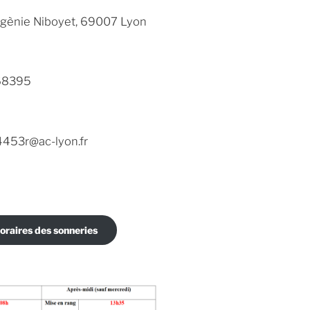
Eugènie Niboyet, 69007 Lyon
68395
453r@ac-lyon.fr
oraires des sonneries