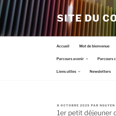
Aller
au
SITE DU C
contenu
principal
Accueil
Mot de bienvenue
Parcours avenir
Parcours c
Liens utiles
Newsletters
PUBLIÉ
8 OCTOBRE 2025
PAR
NGUYEN 
LE
1er petit déjeuner d